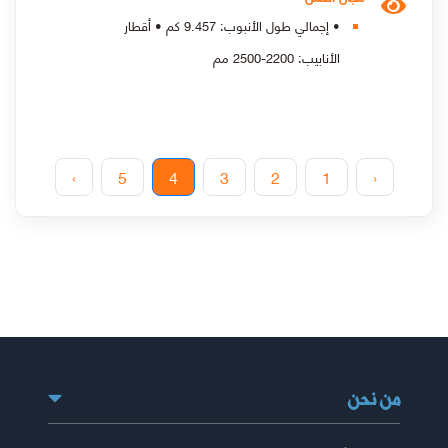
• إجمالي طول الأنبوب: 9.457 كم • أقطار
الأنابيب: 2200-2500 مم
›
5
4
3
2
1
‹
من نحن